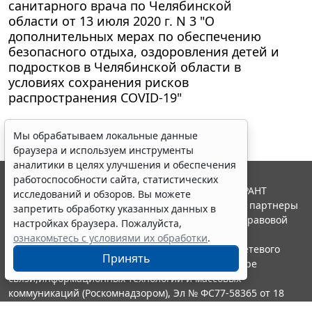
санитарного врача по Челябинской
области от 13 июля 2020 г. N 3 "О
дополнительных мерах по обеспечению
безопасного отдыха, оздоровления детей и
подростков в Челябинской области в
условиях сохранения рисков
распространения COVID-19"
Мы обрабатываем локальные данные
браузера и используем инструменты
аналитики в целях улучшения и обеспечения
работоспособности сайта, статистических
© ООО "НПП "ГАРАНТ-СЕРВИС", 2026. Система ГАРАНТ
исследований и обзоров. Вы можете
выпускается с 1990 года. Компания "Гарант" и ее партнеры
запретить обработку указанных данных в
являются участниками Российской ассоциации правовой
настройках браузера. Пожалуйста,
информации ГАРАНТ.
ознакомьтесь с условиями их обработки
.
Портал ГАРАНТ.РУ зарегистрирован в качестве сетевого
Принять
издания Федеральной службой по надзору в сфере
связи,информационных технологий и массовых
коммуникаций (Роскомнадзором), Эл № ФС77-58365 от 18
июня 2014 года.