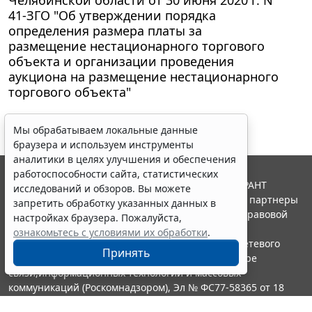
41-ЗГО "Об утверждении порядка
определения размера платы за
размещение нестационарного торгового
объекта и организации проведения
аукциона на размещение нестационарного
торгового объекта"
Мы обрабатываем локальные данные
браузера и используем инструменты
аналитики в целях улучшения и обеспечения
работоспособности сайта, статистических
© ООО "НПП "ГАРАНТ-СЕРВИС", 2026. Система ГАРАНТ
исследований и обзоров. Вы можете
выпускается с 1990 года. Компания "Гарант" и ее партнеры
запретить обработку указанных данных в
являются участниками Российской ассоциации правовой
настройках браузера. Пожалуйста,
информации ГАРАНТ.
ознакомьтесь с условиями их обработки
.
Портал ГАРАНТ.РУ зарегистрирован в качестве сетевого
Принять
издания Федеральной службой по надзору в сфере
связи,информационных технологий и массовых
коммуникаций (Роскомнадзором), Эл № ФС77-58365 от 18
июня 2014 года.