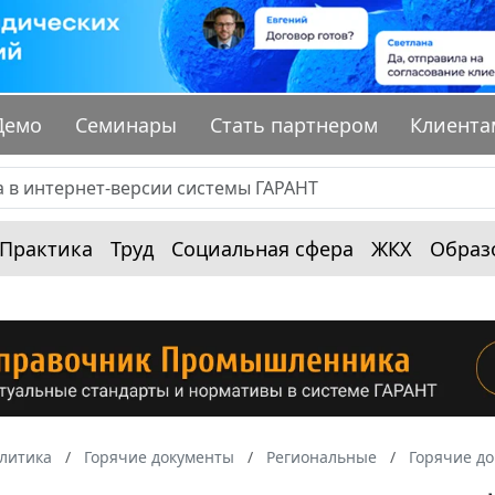
Демо
Семинары
Стать партнером
Клиента
Практика
Труд
Социальная сфера
ЖКХ
Образ
алитика
Горячие документы
Региональные
Горячие д