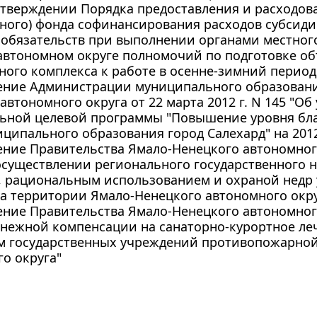
утверждении Порядка предоставления и расходов
ьного) фонда софинансирования расходов субсид
обязательств при выполнении органами местног
автономном округе полномочий по подготовке об
ого комплекса к работе в осенне-зимний период
ение Администрации муниципального образования
автономного округа от 22 марта 2012 г. N 145 "О
ьной целевой программы "Повышение уровня бл
ципального образования город Салехард" на 2012
ние Правительства Ямало-Ненецкого автономного 
осуществлении регионального государственного н
 рациональным использованием и охраной недр 
а территории Ямало-Ненецкого автономного окру
ние Правительства Ямало-Ненецкого автономного 
енежной компенсации на санаторно-курортное ле
м государственных учреждений противопожарной
о округа"