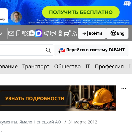
м
Войти
Eng
Перейти в систему ГАРАНТ
ование
Транспорт
Общество
IT
Профессия
П
окументы. Ямало-Ненецкий АО
31 марта 2012