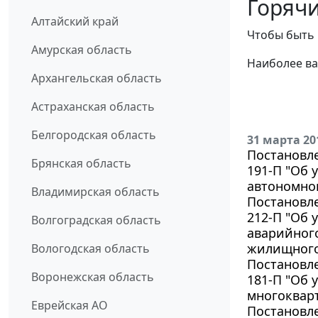
Горячи
Алтайский край
Чтобы быть 
Амурская область
Наиболее ва
Архангельская область
Астраханская область
Белгородская область
31 марта 20
Постановле
Брянская область
191-П "Об
автономног
Владимирская область
Постановле
212-П "Об
Волгоградская область
аварийног
жилищного
Вологодская область
Постановле
Воронежская область
181-П "Об
многокварт
Еврейская АО
Постановле