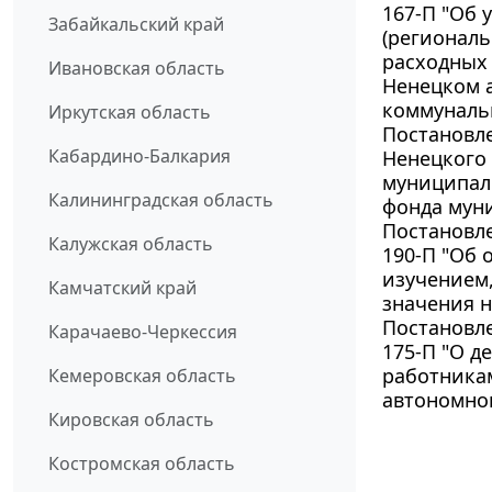
167-П "Об 
Забайкальский край
(регионал
расходных 
Ивановская область
Ненецком 
коммунальн
Иркутская область
Постановл
Кабардино-Балкария
Ненецкого 
муниципал
Калининградская область
фонда муни
Постановле
Калужская область
190-П "Об 
изучением,
Камчатский край
значения н
Постановле
Карачаево-Черкессия
175-П "О д
работника
Кемеровская область
автономног
Кировская область
Костромская область