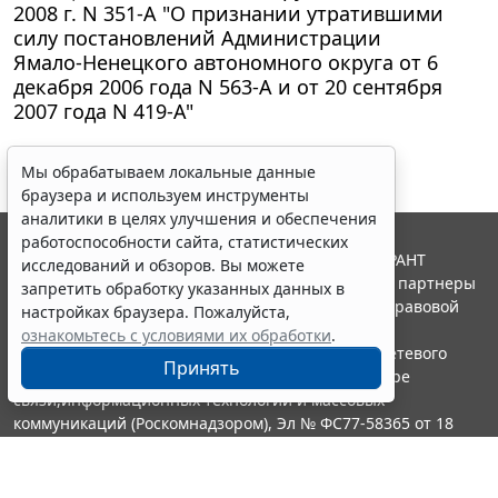
2008 г. N 351-А "О признании утратившими
силу постановлений Администрации
Ямало-Ненецкого автономного округа от 6
декабря 2006 года N 563-А и от 20 сентября
2007 года N 419-А"
Мы обрабатываем локальные данные
браузера и используем инструменты
аналитики в целях улучшения и обеспечения
работоспособности сайта, статистических
© ООО "НПП "ГАРАНТ-СЕРВИС", 2026. Система ГАРАНТ
исследований и обзоров. Вы можете
выпускается с 1990 года. Компания "Гарант" и ее партнеры
запретить обработку указанных данных в
являются участниками Российской ассоциации правовой
настройках браузера. Пожалуйста,
информации ГАРАНТ.
ознакомьтесь с условиями их обработки
.
Портал ГАРАНТ.РУ зарегистрирован в качестве сетевого
Принять
издания Федеральной службой по надзору в сфере
связи,информационных технологий и массовых
коммуникаций (Роскомнадзором), Эл № ФС77-58365 от 18
июня 2014 года.
16+