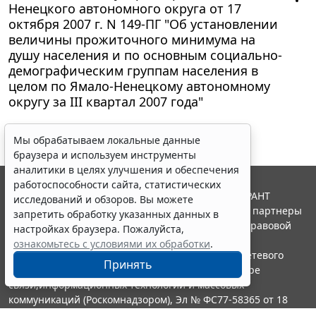
Ненецкого автономного округа от 17
октября 2007 г. N 149-ПГ "Об установлении
величины прожиточного минимума на
душу населения и по основным социально-
демографическим группам населения в
целом по Ямало-Ненецкому автономному
округу за III квартал 2007 года"
Мы обрабатываем локальные данные
браузера и используем инструменты
аналитики в целях улучшения и обеспечения
работоспособности сайта, статистических
© ООО "НПП "ГАРАНТ-СЕРВИС", 2026. Система ГАРАНТ
исследований и обзоров. Вы можете
выпускается с 1990 года. Компания "Гарант" и ее партнеры
запретить обработку указанных данных в
являются участниками Российской ассоциации правовой
настройках браузера. Пожалуйста,
информации ГАРАНТ.
ознакомьтесь с условиями их обработки
.
Портал ГАРАНТ.РУ зарегистрирован в качестве сетевого
Принять
издания Федеральной службой по надзору в сфере
связи,информационных технологий и массовых
коммуникаций (Роскомнадзором), Эл № ФС77-58365 от 18
июня 2014 года.