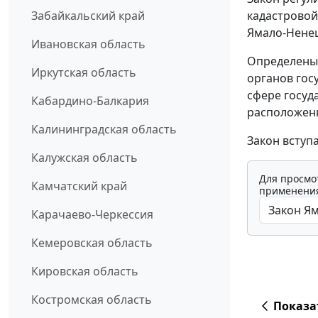
кадастровой
Забайкальский край
Ямало-Ненец
Ивановская область
Определены
Иркутская область
органов гос
сфере госуд
Кабардино-Балкария
расположенн
Калининградская область
Закон вступ
Калужская область
Для просмо
Камчатский край
применения
Карачаево-Черкессия
Кемеровская область
Кировская область
Костромская область
Показа