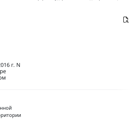
016 г. N
ре
ом
енной
рритории