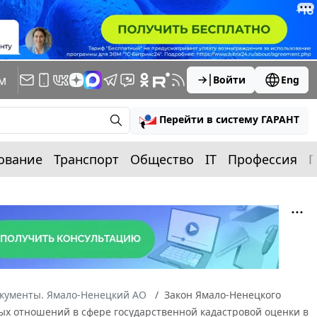
м
Войти
Eng
Перейти в систему ГАРАНТ
ование
Транспорт
Общество
IT
Профессия
П
окументы. Ямало-Ненецкий АО
Закон Ямало-Ненецкого
ьных отношений в сфере государственной кадастровой оценки в