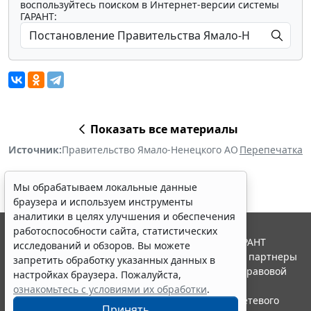
воспользуйтесь поиском в Интернет-версии системы
ГАРАНТ:
Показать все материалы
Источник:
Правительство Ямало-Ненецкого АО
Перепечатка
Мы обрабатываем локальные данные
браузера и используем инструменты
аналитики в целях улучшения и обеспечения
работоспособности сайта, статистических
© ООО "НПП "ГАРАНТ-СЕРВИС", 2026. Система ГАРАНТ
исследований и обзоров. Вы можете
выпускается с 1990 года. Компания "Гарант" и ее партнеры
запретить обработку указанных данных в
являются участниками Российской ассоциации правовой
настройках браузера. Пожалуйста,
информации ГАРАНТ.
ознакомьтесь с условиями их обработки
.
Портал ГАРАНТ.РУ зарегистрирован в качестве сетевого
Принять