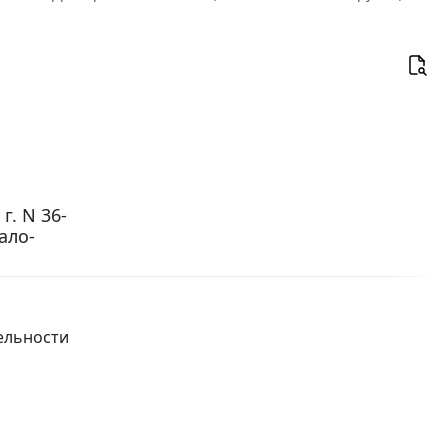
г. N 36-
ало-
ельности