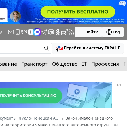
м
Войти
Eng
Перейти в систему ГАРАНТ
ование
Транспорт
Общество
IT
Профессия
П
окументы. Ямало-Ненецкий АО
Закон Ямало-Ненецкого
ти на территории Ямало-Ненецкого автономного округа" (не