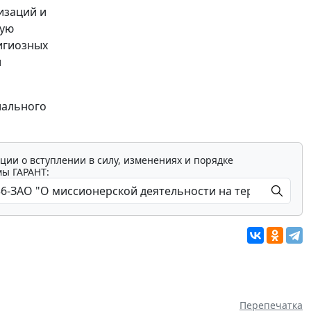
изаций и
кую
игиозных
и
иального
ции о вступлении в силу, изменениях и порядке
мы ГАРАНТ:
Перепечатка