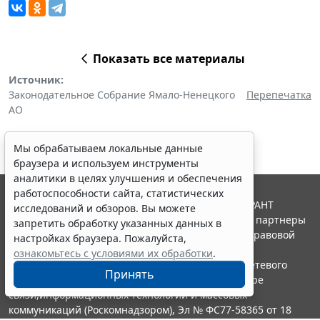
Показать все материалы
Источник:
Законодательное Собрание Ямало-Ненецкого
Перепечатка
АО
Мы обрабатываем локальные данные
браузера и используем инструменты
аналитики в целях улучшения и обеспечения
работоспособности сайта, статистических
© ООО "НПП "ГАРАНТ-СЕРВИС", 2026. Система ГАРАНТ
исследований и обзоров. Вы можете
выпускается с 1990 года. Компания "Гарант" и ее партнеры
запретить обработку указанных данных в
являются участниками Российской ассоциации правовой
настройках браузера. Пожалуйста,
информации ГАРАНТ.
ознакомьтесь с условиями их обработки
.
Портал ГАРАНТ.РУ зарегистрирован в качестве сетевого
Принять
издания Федеральной службой по надзору в сфере
связи,информационных технологий и массовых
коммуникаций (Роскомнадзором), Эл № ФС77-58365 от 18