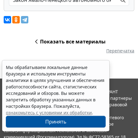
Показать все материалы
Перепечатка
Мы обрабатываем локальные данные
браузера и используем инструменты
аналитики в целях улучшения и обеспечения
работоспособности сайта, статистических
© ООО "НПП "ГАРАНТ-СЕРВИС", 2026. Система ГАРАНТ
исследований и обзоров. Вы можете
выпускается с 1990 года. Компания "Гарант" и ее партнеры
запретить обработку указанных данных в
являются участниками Российской ассоциации правовой
настройках браузера. Пожалуйста,
информации ГАРАНТ.
ознакомьтесь с условиями их обработки
.
Портал ГАРАНТ.РУ зарегистрирован в качестве сетевого
Принять
издания Федеральной службой по надзору в сфере
связи,информационных технологий и массовых
коммуникаций (Роскомнадзором), Эл № ФС77-58365 от 18