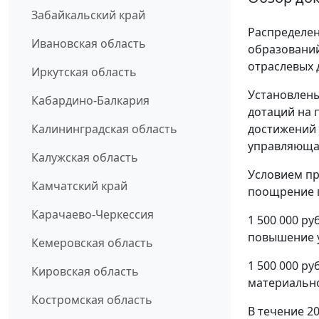
Забайкальский край
Распределе
Ивановская область
образований
отраслевых 
Иркутская область
Установлены
Кабардино-Балкария
дотаций на 
Калининградская область
достижений
управляюща
Калужская область
Условием пр
Камчатский край
поощрение п
Карачаево-Черкессия
1 500 000 р
повышение у
Кемеровская область
1 500 000 ру
Кировская область
материально
Костромская область
В течение 2