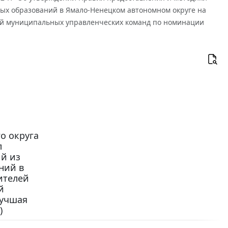
х образований в Ямало-Ненецком автономном округе на
ий муниципальных управленческих команд по номинации
о округа
л
й из
ний в
ителей
й
Лучшая
)