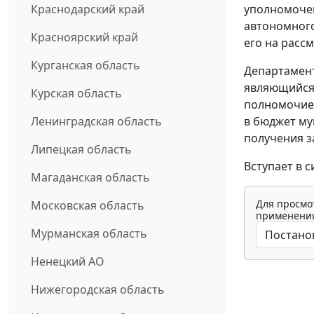
Краснодарский край
уполномочен
автономного
Красноярский край
его на расс
Курганская область
Департамент
являющийся
Курская область
полномочием
Ленинградская область
в бюджет му
получения з
Липецкая область
Вступает в с
Магаданская область
Для просмо
Московская область
применения
Мурманская область
Ненецкий АО
Нижегородская область