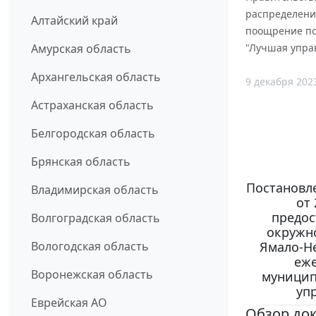
распределени
Алтайский край
поощрение по
Амурская область
"Лучшая управ
Архангельская область
9 декабря 202
Астраханская область
Белгородская область
Брянская область
Постановл
Владимирская область
от
предос
Волгоградская область
окружн
Вологодская область
Ямало-Н
еже
Воронежская область
муницип
уп
Еврейская АО
Обзор до