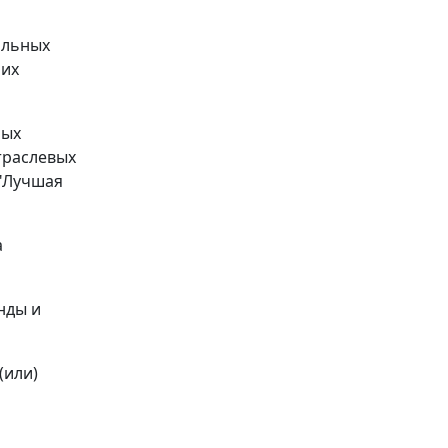
альных
ших
ных
траслевых
"Лучшая
а
нды и
(или)