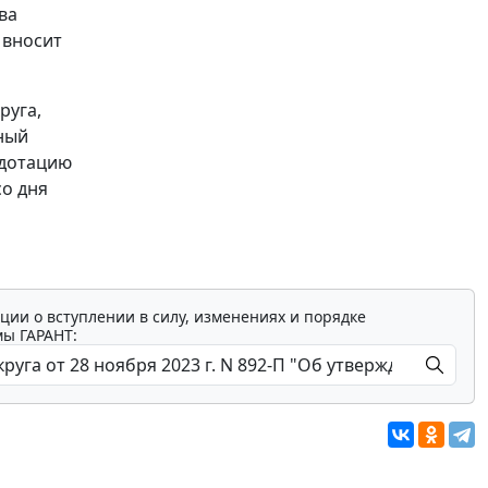
ва
 вносит
руга,
ный
 дотацию
со дня
ции о вступлении в силу, изменениях и порядке
мы ГАРАНТ: