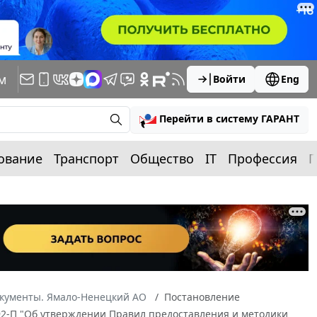
м
Войти
Eng
Перейти в систему ГАРАНТ
ование
Транспорт
Общество
IT
Профессия
П
окументы. Ямало-Ненецкий АО
Постановление
892-П "Об утверждении Правил предоставления и методики