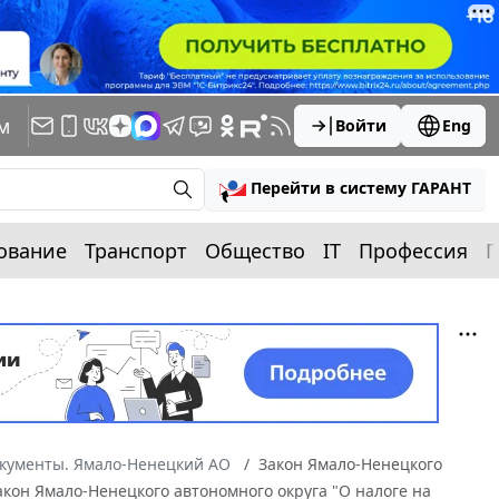
м
Войти
Eng
Перейти в систему ГАРАНТ
ование
Транспорт
Общество
IT
Профессия
П
окументы. Ямало-Ненецкий АО
Закон Ямало-Ненецкого
Закон Ямало-Ненецкого автономного округа "О налоге на