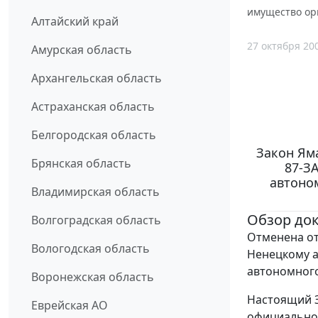
имущество орг
Алтайский край
27 октября 20
Амурская область
Архангельская область
Астраханская область
Белгородская область
Закон Яма
Брянская область
87-З
автоном
Владимирская область
Обзор до
Волгоградская область
Отменена от
Вологодская область
Ненецкому а
автономного
Воронежская область
Настоящий З
Еврейская АО
официальног