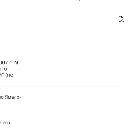
07 г. N
ого
" (не
по Ямало-
я его