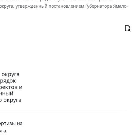
 округа, утвержденный постановлением Губернатора Ямало-
 округа
орядок
оектов и
енный
 округа
ертизы на
га.