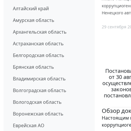
коррупциоген
Алтайский край
Ненецкого авт
Амурская область
29 сентября 2
Архангельская область
Астраханская область
Белгородская область
Брянская область
Постанов
от 30 ав
Владимирская область
осуществл
законо
Волгоградская область
постановл
Вологодская область
Обзор до
Воронежская область
Настоящим п
коррупциоге
Еврейская АО