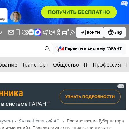
м
Войти
Eng
Перейти в систему ГАРАНТ
ование
Транспорт
Общество
IT
Профессия
П
окументы. Ямало-Ненецкий АО
Постановление Губернатора
ении изменений в Порядок осуществления экспертизы на