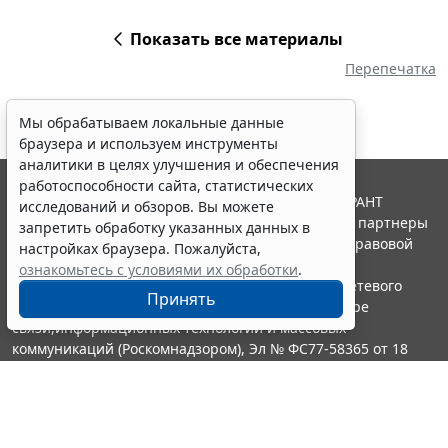
Показать все материалы
Перепечатка
Мы обрабатываем локальные данные
браузера и используем инструменты
аналитики в целях улучшения и обеспечения
работоспособности сайта, статистических
© ООО "НПП "ГАРАНТ-СЕРВИС", 2026. Система ГАРАНТ
исследований и обзоров. Вы можете
выпускается с 1990 года. Компания "Гарант" и ее партнеры
запретить обработку указанных данных в
являются участниками Российской ассоциации правовой
настройках браузера. Пожалуйста,
информации ГАРАНТ.
ознакомьтесь с условиями их обработки
.
Портал ГАРАНТ.РУ зарегистрирован в качестве сетевого
Принять
издания Федеральной службой по надзору в сфере
связи,информационных технологий и массовых
коммуникаций (Роскомнадзором), Эл № ФС77-58365 от 18
июня 2014 года.
16+
Контакты
8-800-200-88-88