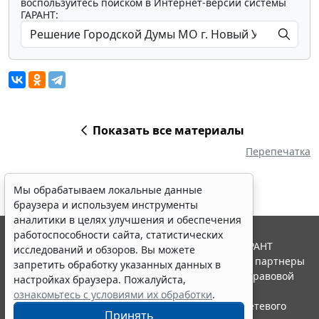
воспользуйтесь поиском в Интернет-версии системы
ГАРАНТ:
Показать все материалы
Перепечатка
Мы обрабатываем локальные данные
браузера и используем инструменты
аналитики в целях улучшения и обеспечения
работоспособности сайта, статистических
© ООО "НПП "ГАРАНТ-СЕРВИС", 2026. Система ГАРАНТ
исследований и обзоров. Вы можете
выпускается с 1990 года. Компания "Гарант" и ее партнеры
запретить обработку указанных данных в
являются участниками Российской ассоциации правовой
настройках браузера. Пожалуйста,
информации ГАРАНТ.
ознакомьтесь с условиями их обработки
.
Портал ГАРАНТ.РУ зарегистрирован в качестве сетевого
Принять