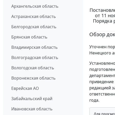
Архангельская область
Постановл
от 11 но
Астраханская область
Порядка 
Белгородская область
Обзор до
Брянская область
Уточнен пор
Владимирская область
Ненецкого а
Волгоградская область
Установлено
Вологодская область
подготовлен
департамен
Воронежская область
приведение 
редакцией з
Еврейская АО
ответственн
Забайкальский край
года.
Ивановская область
Для просмо