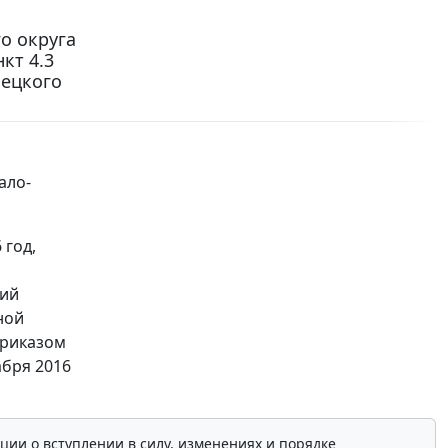
о округа
кт 4.3
нецкого
ало-
 год,
щий
ной
приказом
абря 2016
ции о вступлении в силу, изменениях и порядке