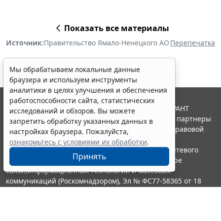
Показать все материалы
Источник:
Правительство Ямало-Ненецкого АО
Перепечатка
Мы обрабатываем локальные данные
браузера и используем инструменты
аналитики в целях улучшения и обеспечения
работоспособности сайта, статистических
© ООО "НПП "ГАРАНТ-СЕРВИС", 2026. Система ГАРАНТ
исследований и обзоров. Вы можете
выпускается с 1990 года. Компания "Гарант" и ее партнеры
запретить обработку указанных данных в
являются участниками Российской ассоциации правовой
настройках браузера. Пожалуйста,
информации ГАРАНТ.
ознакомьтесь с условиями их обработки
.
Портал ГАРАНТ.РУ зарегистрирован в качестве сетевого
Принять
издания Федеральной службой по надзору в сфере
связи,информационных технологий и массовых
коммуникаций (Роскомнадзором), Эл № ФС77-58365 от 18
июня 2014 года.
16+