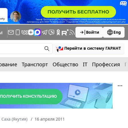
м
Войти
Eng
Перейти в систему ГАРАНТ
ование
Транспорт
Общество
IT
Профессия
П
 Саха (Якутия)
16 апреля 2011