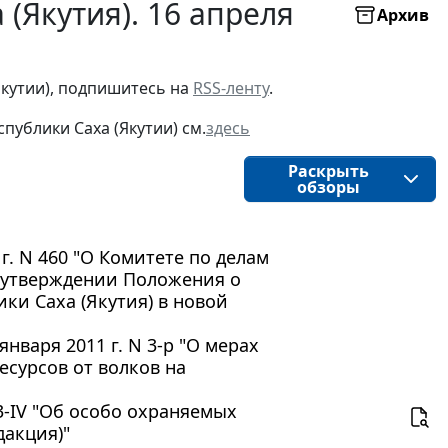
(Якутия). 16 апреля
Архив
Якутии), подпишитесь на
RSS-ленту
.
публики Саха (Якутии) см.
здесь
Раскрыть
обзоры
г. N 460 "О Комитете по делам
и утверждении Положения о
ки Саха (Якутия) в новой
нваря 2011 г. N 3-р "О мерах
сурсов от волков на
13-IV "Об особо охраняемых
дакция)"