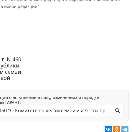
 в новой редакции"
г. N 460
публики
ам семьи
овой
ции о вступлении в силу, изменениях и порядке
мы ГАРАНТ: