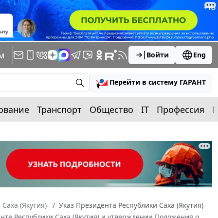
м
Войти
Eng
Перейти в систему ГАРАНТ
ование
Транспорт
Общество
IT
Профессия
П
 Саха (Якутия)
Указ Президента Республики Саха (Якутия)
денте Республики Саха (Якутия) и утверждении Положения о