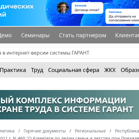
Демо
Семинары
Стать партнером
Клиента
Практика
Труд
Социальная сфера
ЖКХ
Образ
алитика
Горячие документы
Региональные
Республика
2011 г. N 460 "О Комитете по делам семьи и детства при Прези