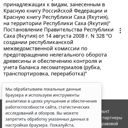
принадлежащих к видам, занесенным в
Красную книгу Российской Федерации и
Красную книгу Республики Саха (Якутия),
на территории Республики Саха (Якутия)"
Постановление Правительства Республики
Саха (Якутия) от 14 августа 2008 г. N 328 "О
создании республиканской
межведомственной комиссии по
предотвращению нелегального оборота
древесины и обеспечению контроля и
учета баланса лесоматериалов (рубка,
транспортировка, переработка)"
Мы обрабатываем локальные данные
браузера и используем инструменты
аналитики в целях улучшения и обеспечения
работоспособности сайта, статистических
© ООО "НПП "ГАРАНТ-СЕРВИС", 2026. Система ГАРАНТ
исследований и обзоров. Вы можете
выпускается с 1990 года. Компания "Гарант" и ее партнеры
запретить обработку указанных данных в
являются участниками Российской ассоциации правовой
настройках браузера. Пожалуйста,