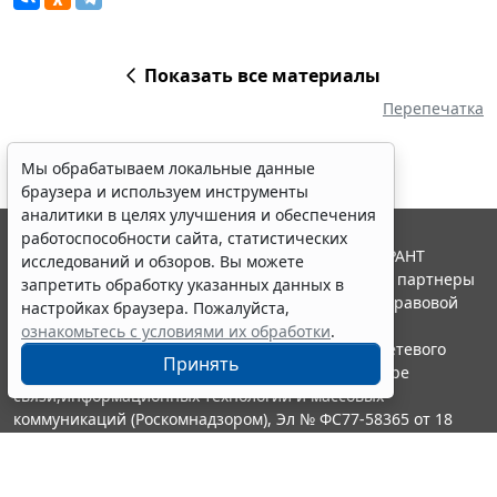
Показать все материалы
Перепечатка
Мы обрабатываем локальные данные
браузера и используем инструменты
аналитики в целях улучшения и обеспечения
работоспособности сайта, статистических
© ООО "НПП "ГАРАНТ-СЕРВИС", 2026. Система ГАРАНТ
исследований и обзоров. Вы можете
выпускается с 1990 года. Компания "Гарант" и ее партнеры
запретить обработку указанных данных в
являются участниками Российской ассоциации правовой
настройках браузера. Пожалуйста,
информации ГАРАНТ.
ознакомьтесь с условиями их обработки
.
Портал ГАРАНТ.РУ зарегистрирован в качестве сетевого
Принять
издания Федеральной службой по надзору в сфере
связи,информационных технологий и массовых
коммуникаций (Роскомнадзором), Эл № ФС77-58365 от 18
июня 2014 года.
16+