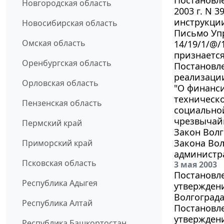
Новгородская область
2003 г. N 
инструкци
Новосибирская область
Письмо Упр
Омская область
14/19/1/@/
признаетс
Оренбургская область
Постановле
реализации
Орловская область
"О финанси
техническ
Пензенская область
социально
чрезвычай
Пермский край
Закон Волг
Закона Вол
Приморский край
администр
Псковская область
3 мая 2003
Постановле
Республика Адыгея
утвержден
Волгограда
Республика Алтай
Постановле
утвержден
Республика Башкортостан