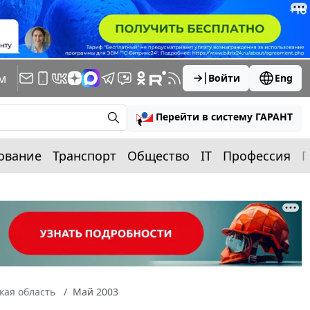
м
Войти
Eng
Перейти в систему ГАРАНТ
ование
Транспорт
Общество
IT
Профессия
П
кая область
Май 2003