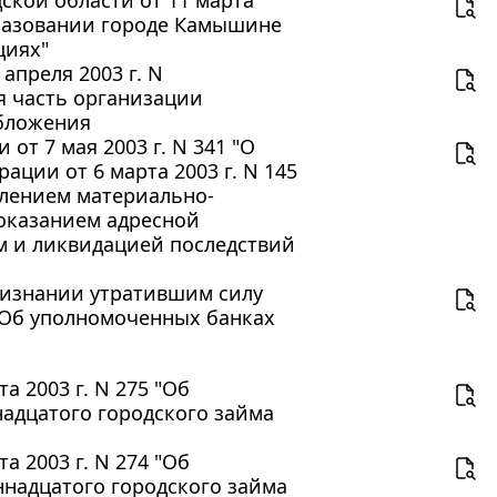
бразовании городе Камышине
циях"
апреля 2003 г. N
я часть организации
обложения
т 7 мая 2003 г. N 341 "О
ции от 6 марта 2003 г. N 145
плением материально-
оказанием адресной
 и ликвидацией последствий
признании утратившим силу
 "Об уполномоченных банках
 2003 г. N 275 "Об
адцатого городского займа
 2003 г. N 274 "Об
надцатого городского займа