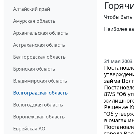
Горячи
Алтайский край
Чтобы быть 
Амурская область
Наиболее ва
Архангельская область
Астраханская область
Белгородская область
31 мая 2003
Постановле
Брянская область
утвержден
займа Волг
Владимирская область
Постановле
Волгоградская область
87/5 "Об 
жилищного 
Вологодская область
Решение Ка
"Об утвер
Воронежская область
в очагах и
Постановле
Еврейская АО
города Вол