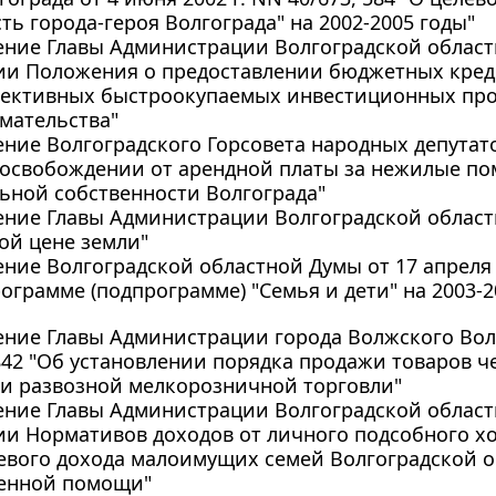
ть города-героя Волгограда" на 2002-2005 годы"
ние Главы Администрации Волгоградской области 
ии Положения о предоставлении бюджетных кред
ективных быстроокупаемых инвестиционных прое
мательства"
ние Волгоградского Горсовета народных депутатов
 освобождении от арендной платы за нежилые п
ьной собственности Волгограда"
ние Главы Администрации Волгоградской области о
ой цене земли"
ние Волгоградской областной Думы от 17 апреля 2
ограмме (подпрограмме) "Семья и дети" на 2003-2
ние Главы Администрации города Волжского Волг
1842 "Об установлении порядка продажи товаров 
 и развозной мелкорозничной торговли"
ние Главы Администрации Волгоградской области 
и Нормативов доходов от личного подсобного хо
евого дохода малоимущих семей Волгоградской о
венной помощи"