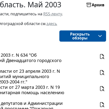
бласть. Май 2003
Архив
асти, подпишитесь на 
RSS-ленту
.
лгоградской области
см.
здесь
Раскрыть
обзоры
003 г. N 634 "Об
ий Двенадцатого городского
сти от 23 апреля 2003 г. N
житий муниципального
03-2004 гг."
и от 27 марта 2003 г. N 19
анитарная помощь населению
 депутатов и Администрации
евой программе "Пожарная