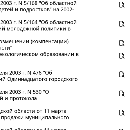
003 г. N 5/168 "Об областной
етей и подростков" на 2002-
003 г. N 5/164 "Об областной
ий молодежной политики в
 возмещении (компенсации)
асти"
б экологическом образовании в
я 2003 г. N 476 "Об
ий Одиннадцатого городского
я 2003 г. N 530 "О
й и протокола
кой области от 11 марта
и продажи муниципального
кой области от 11 марта