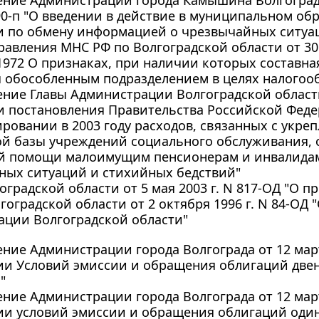
390-п "О введении в действие в муниципальном о
и по обмену информацией о чрезвычайных ситуа
авления МНС РФ по Волгоградской области от 30 
1972 О признаках, при наличии которых составна
я обособленным подразделением в целях налого
ние Главы Администрации Волгоградской области о
 постановления Правительства Российской Федера
ровании в 2003 году расходов, связанных с укре
ой базы учреждений социального обслуживания, 
й помощи малоимущим пенсионерам и инвалидам
ных ситуаций и стихийных бедствий"
оградской области от 5 мая 2003 г. N 817-ОД "О 
гоградской области от 2 октября 1996 г. N 84-ОД
ации Волгоградской области"
ние Администрации города Волгограда от 12 марта
ии Условий эмиссии и обращения облигаций двен
"
ние Администрации города Волгограда от 12 марта
ии условий эмиссии и обращения облигаций один