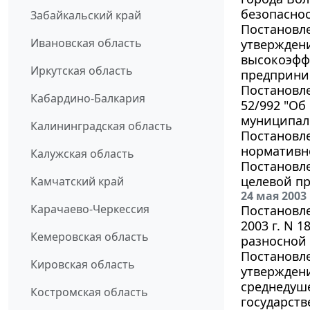
безопаснос
Забайкальский край
Постановле
Ивановская область
утвержден
высокоэфф
Иркутская область
предприни
Постановле
Кабардино-Балкария
52/992 "Об
муниципал
Калининградская область
Постановле
нормативн
Калужская область
Постановле
целевой пр
Камчатский край
24 мая 2003
Карачаево-Черкессия
Постановле
2003 г. N 
Кемеровская область
разносной
Постановле
Кировская область
утверждени
среднедуш
Костромская область
государст