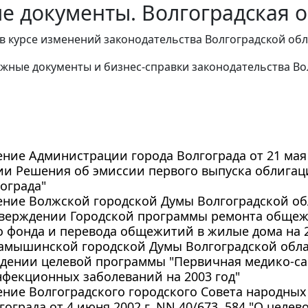
е документы. Волгоградская о
в курсе изменений законодательства Волгоградской обл
жные документы и бизнес-справки законодательства
Во
ние Администрации города Волгограда от 21 мая 2
ии Решения об эмиссии первого выпуска облигац
ограда"
ние Волжской городской Думы Волгоградской обла
утверждении Городской программы ремонта обще
фонда и перевода общежитий в жилые дома на 20
мышинской городской Думы Волгоградской област
ждении целевой программы "Первичная медико-с
нфекционных заболеваний на 2003 год"
ние Волгоградского городского Совета народных
гограда от 4 июня 2002 г. NN 40/673, 584 "О цел