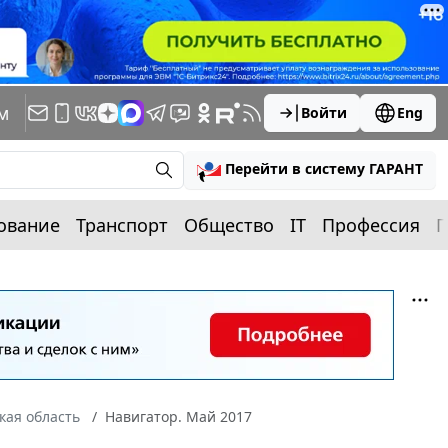
м
Войти
Eng
Перейти в систему ГАРАНТ
ование
Транспорт
Общество
IT
Профессия
П
кая область
Навигатор. Май 2017