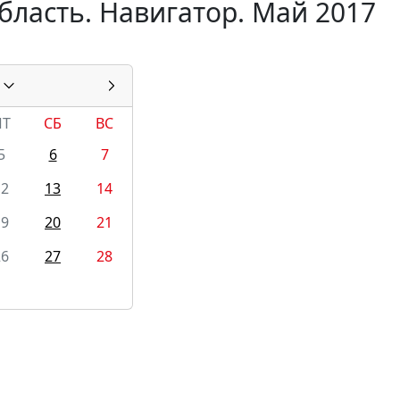
бласть. Навигатор. Май 2017
ПТ
СБ
ВС
5
6
7
12
13
14
19
20
21
26
27
28