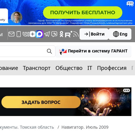
м
Войти
Eng
Перейти в систему ГАРАНТ
ование
Транспорт
Общество
IT
Профессия
П
кументы. Томская область
Навигатор. Июль 2009