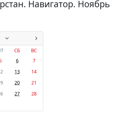
рстан. Навигатор. Ноябрь
1
ПТ
СБ
ВС
5
6
7
12
13
14
19
20
21
26
27
28