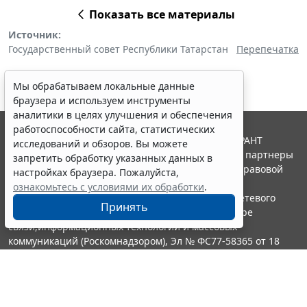
Показать все материалы
Источник:
Государственный совет Республики Татарстан
Перепечатка
Мы обрабатываем локальные данные
браузера и используем инструменты
аналитики в целях улучшения и обеспечения
работоспособности сайта, статистических
© ООО "НПП "ГАРАНТ-СЕРВИС", 2026. Система ГАРАНТ
исследований и обзоров. Вы можете
выпускается с 1990 года. Компания "Гарант" и ее партнеры
запретить обработку указанных данных в
являются участниками Российской ассоциации правовой
настройках браузера. Пожалуйста,
информации ГАРАНТ.
ознакомьтесь с условиями их обработки
.
Портал ГАРАНТ.РУ зарегистрирован в качестве сетевого
Принять
издания Федеральной службой по надзору в сфере
связи,информационных технологий и массовых
коммуникаций (Роскомнадзором), Эл № ФС77-58365 от 18
июня 2014 года.
16+
Контакты
8-800-200-88-88