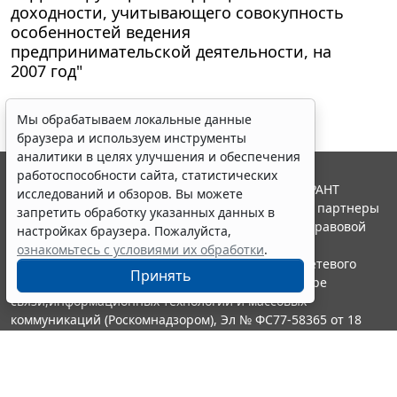
доходности, учитывающего совокупность
особенностей ведения
предпринимательской деятельности, на
2007 год"
Мы обрабатываем локальные данные
браузера и используем инструменты
аналитики в целях улучшения и обеспечения
работоспособности сайта, статистических
© ООО "НПП "ГАРАНТ-СЕРВИС", 2026. Система ГАРАНТ
исследований и обзоров. Вы можете
выпускается с 1990 года. Компания "Гарант" и ее партнеры
запретить обработку указанных данных в
являются участниками Российской ассоциации правовой
настройках браузера. Пожалуйста,
информации ГАРАНТ.
ознакомьтесь с условиями их обработки
.
Портал ГАРАНТ.РУ зарегистрирован в качестве сетевого
Принять
издания Федеральной службой по надзору в сфере
связи,информационных технологий и массовых
коммуникаций (Роскомнадзором), Эл № ФС77-58365 от 18
июня 2014 года.
16+