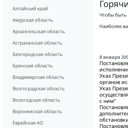
Горячи
Алтайский край
Чтобы быть 
Амурская область
Наиболее ва
Архангельская область
Астраханская область
Белгородская область
8 января 20
Постановле
Брянская область
исполнения
Указ Прези
Владимирская область
органов ис
Указ Прези
Волгоградская область
осуществл
Вологодская область
с ним"
Постановле
Воронежская область
дополните
обстановки
Еврейская АО
Постановле