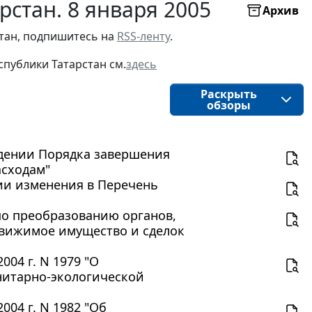
рстан. 8 января 2005
Архив
стан, подпишитесь на
RSS-ленту
.
публики Татарстан см.
здесь
Раскрыть
обзоры
рждении Порядка завершения
асходам"
ении изменения в Перечень
 по преобразованию органов,
движимое имущество и сделок
004 г. N 1979 "О
нитарно-экологической
004 г. N 1982 "Об