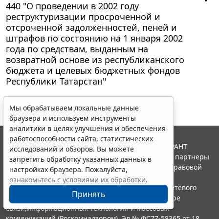
440 "О проведении в 2002 году
реструктуризации просроченной и
отсроченной задолженностей, пеней и
штрафов по состоянию на 1 января 2002
года по средствам, выданным на
возвратной основе из республиканского
бюджета и целевых бюджетных фондов
Республики Татарстан"
Мы обрабатываем локальные данные
браузера и используем инструменты
аналитики в целях улучшения и обеспечения
работоспособности сайта, статистических
© ООО "НПП "ГАРАНТ-СЕРВИС", 2026. Система ГАРАНТ
исследований и обзоров. Вы можете
выпускается с 1990 года. Компания "Гарант" и ее партнеры
запретить обработку указанных данных в
являются участниками Российской ассоциации правовой
настройках браузера. Пожалуйста,
информации ГАРАНТ.
ознакомьтесь с условиями их обработки
.
Портал ГАРАНТ.РУ зарегистрирован в качестве сетевого
Принять
издания Федеральной службой по надзору в сфере
связи,информационных технологий и массовых
коммуникаций (Роскомнадзором), Эл № ФС77-58365 от 18