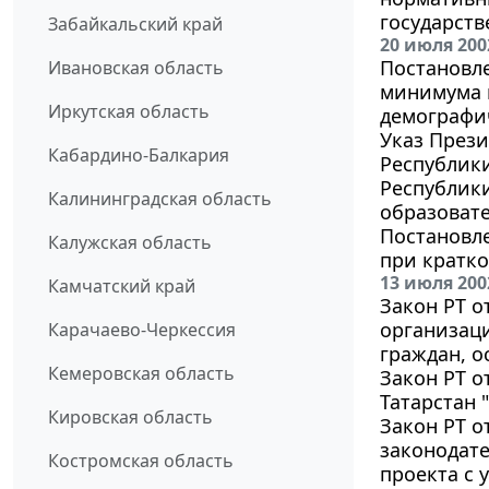
государств
Забайкальский край
20 июля 200
Постановле
Ивановская область
минимума 
Иркутская область
демографич
Указ Прези
Кабардино-Балкария
Республик
Республики
Калининградская область
образоват
Постановле
Калужская область
при кратк
13 июля 200
Камчатский край
Закон РТ о
организаци
Карачаево-Черкессия
граждан, 
Кемеровская область
Закон РТ о
Татарстан 
Кировская область
Закон РТ о
законодате
Костромская область
проекта с 