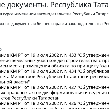
е документы. Республика Тата
в курсе изменений законодательства Республики Татар
жные документы и бизнес-справки законодательства Рес
2
ние КМ РТ от 19 июля 2002 г. N 433 "Об утвержде
ения земельных участков для строительства с п
ием места размещения объекта по принципу "одн
ние КМ РТ от 19 июля 2002 г. N 434 "Об опубли
нета Министров Республики Татарстан и республ
льной власти"
ние КМ РТ от 18 июля 2002 г. N 427 "Об утвержд
ых правовых актов для формирования и ведения 
ктов Республики Татарстан"
ние КМ РТ от 18 июля 2002 г. N 426 "Об утвержд
х правовых актов республиканских органов исп