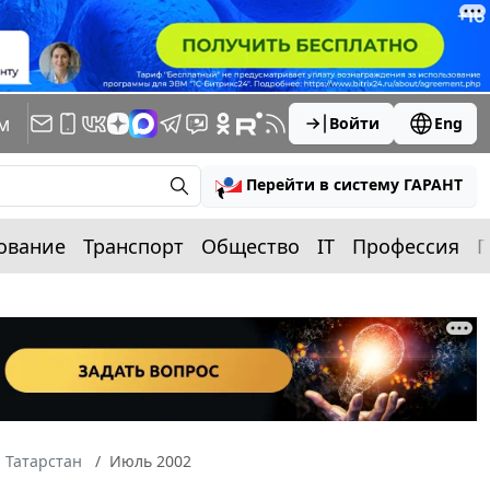
м
Войти
Eng
Перейти в систему ГАРАНТ
ование
Транспорт
Общество
IT
Профессия
П
 Татарстан
Июль 2002