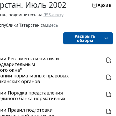
рстан. Июль 2002
Архив
стан, подпишитесь на
RSS-ленту
.
публики Татарстан см.
здесь
Раскрыть
обзоры
нии Регламента изъятия и
редварительным
ого окна"
ковании нормативных правовых
иканских органов
ении Порядка представления
единого банка нормативных
ении Правил подготовки
олнительной власти, их