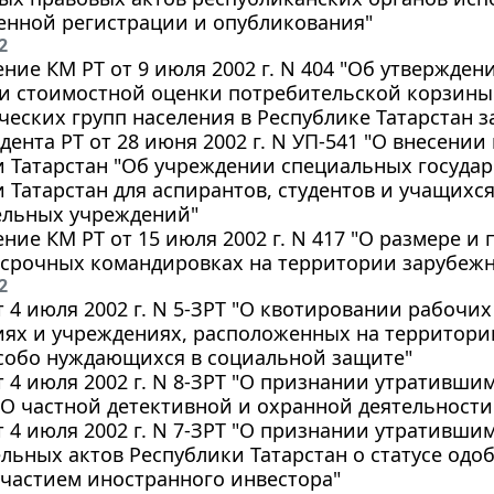
енной регистрации и опубликования"
2
ние КМ РТ от 9 июля 2002 г. N 404 "Об утвержд
и стоимостной оценки потребительской корзины 
еских групп населения в Республике Татарстан за 
дента РТ от 28 июня 2002 г. N УП-541 "О внесени
и Татарстан "Об учреждении специальных госуда
 Татарстан для аспирантов, студентов и учащихс
ельных учреждений"
ние КМ РТ от 15 июля 2002 г. N 417 "О размере и
осрочных командировках на территории зарубежн
2
т 4 июля 2002 г. N 5-ЗРТ "О квотировании рабочих
ях и учреждениях, расположенных на территории
особо нуждающихся в социальной защите"
т 4 июля 2002 г. N 8-ЗРТ "О признании утративши
"О частной детективной и охранной деятельности
т 4 июля 2002 г. N 7-ЗРТ "О признании утративши
льных актов Республики Татарстан о статусе од
участием иностранного инвестора"