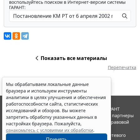
воспользуйтесь поиском в Интернет-версии системы
ГАРАНТ:
Показать все материалы
Перепечатка
Мы обрабатываем локальные данные
браузера и используем инструменты
аналитики в целях улучшения и обеспечения
работоспособности сайта, статистических
© ООО "НПП "ГАРАНТ-СЕРВИС", 2026. Система ГАРАНТ
исследований и обзоров. Вы можете
выпускается с 1990 года. Компания "Гарант" и ее партнеры
запретить обработку указанных данных в
являются участниками Российской ассоциации правовой
настройках браузера. Пожалуйста,
информации ГАРАНТ.
ознакомьтесь с условиями их обработки
.
Портал ГАРАНТ.РУ зарегистрирован в качестве сетевого
Принять