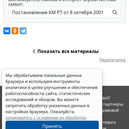
ГАРАНТ:
Показать все материалы
Перепечатка
Мы обрабатываем локальные данные
браузера и используем инструменты
аналитики в целях улучшения и обеспечения
работоспособности сайта, статистических
© ООО "НПП "ГАРАНТ-СЕРВИС", 2026. Система ГАРАНТ
исследований и обзоров. Вы можете
выпускается с 1990 года. Компания "Гарант" и ее партнеры
запретить обработку указанных данных в
являются участниками Российской ассоциации правовой
настройках браузера. Пожалуйста,
информации ГАРАНТ.
ознакомьтесь с условиями их обработки
.
Портал ГАРАНТ.РУ зарегистрирован в качестве сетевого
Принять
издания Федеральной службой по надзору в сфере