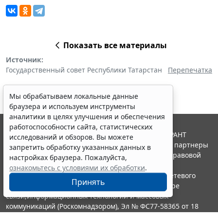
Показать все материалы
Источник:
Государственный совет Республики Татарстан
Перепечатка
Мы обрабатываем локальные данные
браузера и используем инструменты
аналитики в целях улучшения и обеспечения
работоспособности сайта, статистических
© ООО "НПП "ГАРАНТ-СЕРВИС", 2026. Система ГАРАНТ
исследований и обзоров. Вы можете
выпускается с 1990 года. Компания "Гарант" и ее партнеры
запретить обработку указанных данных в
являются участниками Российской ассоциации правовой
настройках браузера. Пожалуйста,
информации ГАРАНТ.
ознакомьтесь с условиями их обработки
.
Портал ГАРАНТ.РУ зарегистрирован в качестве сетевого
Принять
издания Федеральной службой по надзору в сфере
связи,информационных технологий и массовых
коммуникаций (Роскомнадзором), Эл № ФС77-58365 от 18
июня 2014 года.