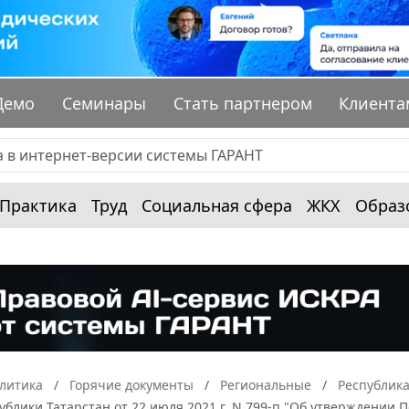
Демо
Семинары
Стать партнером
Клиента
Практика
Труд
Социальная сфера
ЖКХ
Образ
алитика
Горячие документы
Региональные
Республика
ублики Татарстан от 22 июля 2021 г. N 799-п "Об утверждени