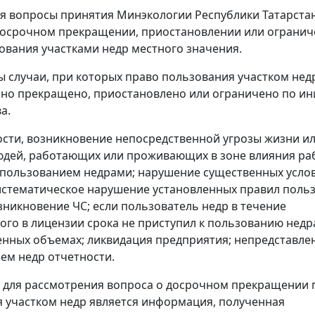
я вопросы принятия Минэкологии Республики Татарста
досрочном прекращении, приостановлении или ограни
ования участками недр местного значения.
 случаи, при которых право пользования участком нед
но прекращено, приостановлено или ограничено по и
а.
ности, возникновение непосредственной угрозы жизни и
дей, работающих или проживающих в зоне влияния раб
 пользованием недрами; нарушение существенных усло
истематическое нарушение установленных правил поль
зникновение ЧС; если пользователь недр в течение
ого в лицензии срока не приступил к пользованию недр
нных объемах; ликвидация предприятия; непредставле
ем недр отчетности.
для рассмотрения вопроса о досрочном прекращении 
 участком недр является информация, полученная