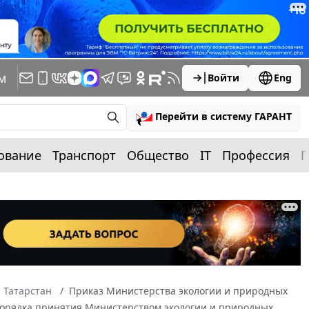
м
Войти
Eng
Перейти в систему ГАРАНТ
ование
Транспорт
Общество
IT
Профессия
П
 Татарстан
Приказ Министерства экологии и природных
и Порядка принятия Министерством экологии и природных