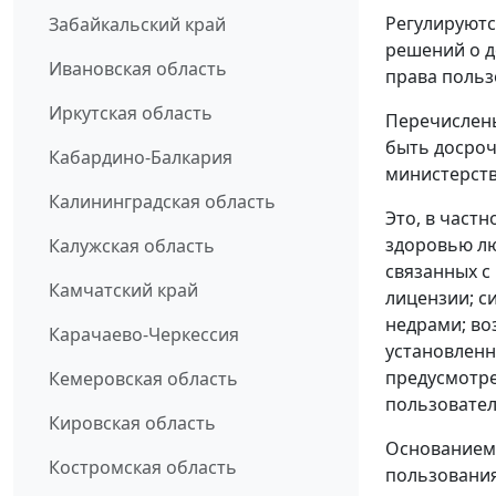
Регулируютс
Забайкальский край
решений о 
Ивановская область
права польз
Иркутская область
Перечислены
быть досроч
Кабардино-Балкария
министерств
Калининградская область
Это, в част
здоровью лю
Калужская область
связанных с
Камчатский край
лицензии; с
недрами; во
Карачаево-Черкессия
установленн
предусмотре
Кемеровская область
пользовател
Кировская область
Основанием 
Костромская область
пользования