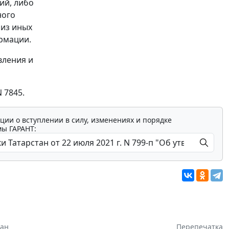
ий, либо
ного
 из иных
рмации.
вления и
 7845.
ции о вступлении в силу, изменениях и порядке
мы ГАРАНТ:
тан
Перепечатка