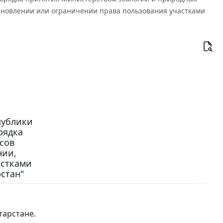
ановлении или ограничении права пользования участками
публики
рядка
сов
нии,
астками
стан"
тарстане.