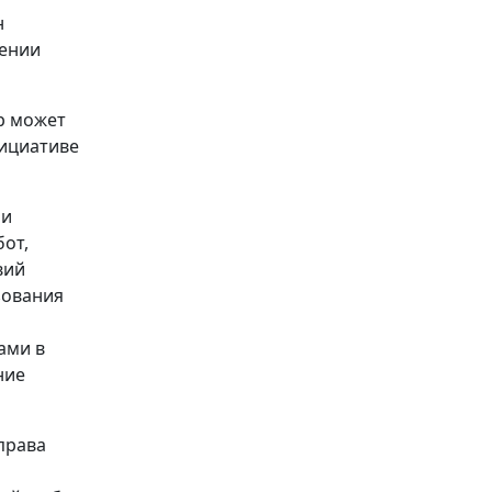
н
чении
р может
нициативе
ли
от,
вий
зования
ами в
ние
права