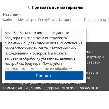
Показать все материалы
Источник:
Кабинет Министров Республики Татарстан
Перепечатка
Мы обрабатываем локальные данные
браузера и используем инструменты
аналитики в целях улучшения и обеспечения
работоспособности сайта, статистических
© ООО "НПП "ГАРАНТ-СЕРВИС", 2026. Система ГАРАНТ
исследований и обзоров. Вы можете
выпускается с 1990 года. Компания "Гарант" и ее партнеры
запретить обработку указанных данных в
являются участниками Российской ассоциации правовой
настройках браузера. Пожалуйста,
информации ГАРАНТ.
ознакомьтесь с условиями их обработки
.
Портал ГАРАНТ.РУ зарегистрирован в качестве сетевого
Принять
издания Федеральной службой по надзору в сфере
связи,информационных технологий и массовых
коммуникаций (Роскомнадзором), Эл № ФС77-58365 от 18
июня 2014 года.
16+