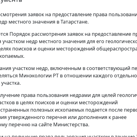
смотрения заявок на предоставление права пользован
едр местного значения в Татарстане.
тся Порядок рассмотрения заявок на предоставление п
 участком недр местного значения для его геологическ
целях поисков и оценки месторождений общераспростр
копаемых.
ания участком недр, включенным в соответствующий п
еляться Минэкологии РТ в отношении каждого отдельно
 участка.
олучение права пользования недрами для целей геологи
астков в целях поисков и оценки месторождений
траненных полезных ископаемых подается после перв
ия утвержденного перечня или дополнения к ранее
му перечню на сайте Министерства.
сли на получение права пользования участком в течение 