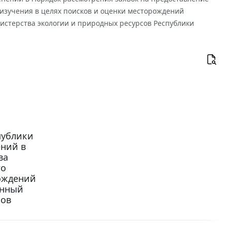
 изучения в целях поисков и оценки месторождений
стерства экологии и природных ресурсов Республики
публики
ений в
ва
го
рождений
енный
сов