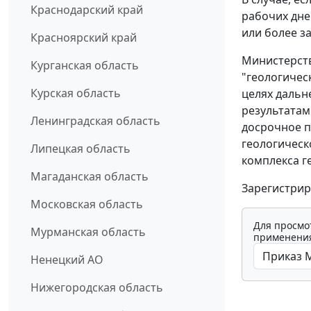
Краснодарский край
рабочих дне
или более за
Красноярский край
Министерств
Курганская область
"геологичес
Курская область
целях дальн
результатам 
Ленинградская область
досрочное п
геологическ
Липецкая область
комплекса г
Магаданская область
Зарегистрир
Московская область
Для просмо
Мурманская область
применения
Ненецкий АО
Нижегородская область