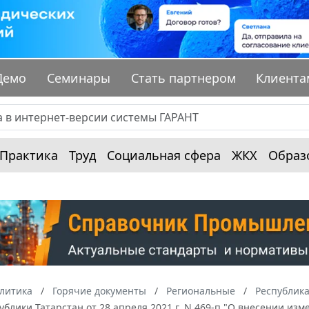
Демо
Семинары
Стать партнером
Клиента
Практика
Труд
Социальная сфера
ЖКХ
Образ
алитика
Горячие документы
Региональные
Республика
ублики Татарстан от 28 апреля 2021 г. N 469-п "О внесении из