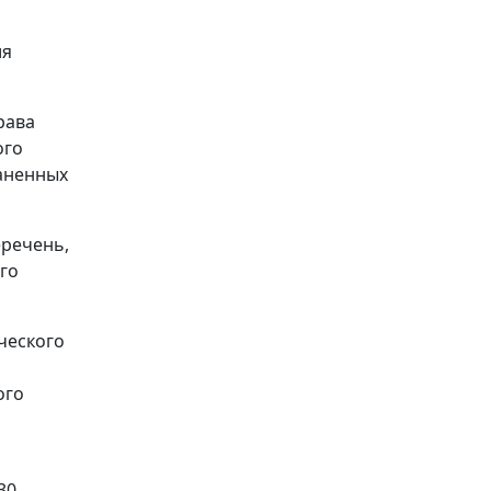
ия
рава
ого
аненных
еречень,
го
ческого
ого
30