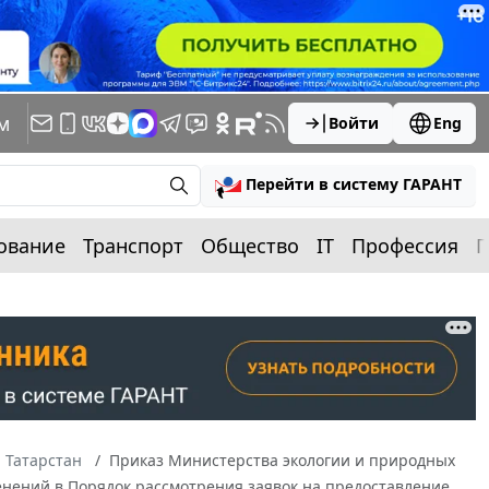
м
Войти
Eng
Перейти в систему ГАРАНТ
ование
Транспорт
Общество
IT
Профессия
П
 Татарстан
Приказ Министерства экологии и природных
менений в Порядок рассмотрения заявок на предоставление