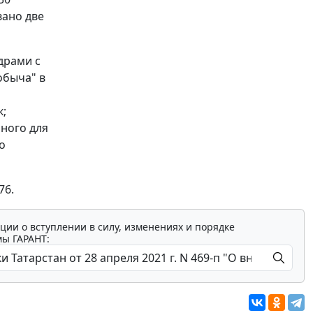
вано две
драми с
обыча" в
к;
ного для
о
76.
ции о вступлении в силу, изменениях и порядке
мы ГАРАНТ: