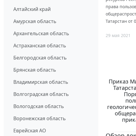
права пользов
Алтайский край
общераспрост
Амурская область
Татарстан от 0
Архангельская область
29 мая 2021
Астраханская область
Белгородская область
Брянская область
Приказ М
Владимирская область
Татарста
Поря
Волгоградская область
пол
Вологодская область
геологиче
общера
Воронежская область
прик
Еврейская АО
Обзор до