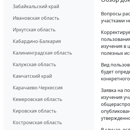
Забайкальский край
Вопросы рас
Ивановская область
участками н
Иркутская область
Корректируе
пользования
Кабардино-Балкария
изучения в 
Калининградская область
полезных ис
Калужская область
Вид пользов
будет опред
Камчатский край
конкретного
Карачаево-Черкессия
Заявка на п
изучения уч
Кемеровская область
общераспрос
Кировская область
опубликован
утвержденно
Костромская область
В случае, е