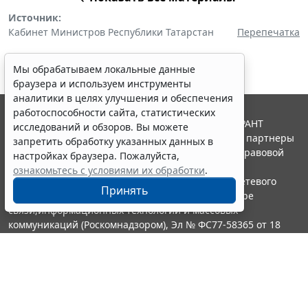
Источник:
Кабинет Министров Республики Татарстан
Перепечатка
Мы обрабатываем локальные данные
браузера и используем инструменты
аналитики в целях улучшения и обеспечения
работоспособности сайта, статистических
© ООО "НПП "ГАРАНТ-СЕРВИС", 2026. Система ГАРАНТ
исследований и обзоров. Вы можете
выпускается с 1990 года. Компания "Гарант" и ее партнеры
запретить обработку указанных данных в
являются участниками Российской ассоциации правовой
настройках браузера. Пожалуйста,
информации ГАРАНТ.
ознакомьтесь с условиями их обработки
.
Портал ГАРАНТ.РУ зарегистрирован в качестве сетевого
Принять
издания Федеральной службой по надзору в сфере
связи,информационных технологий и массовых
коммуникаций (Роскомнадзором), Эл № ФС77-58365 от 18
июня 2014 года.
16+
Контакты
8-800-200-88-88