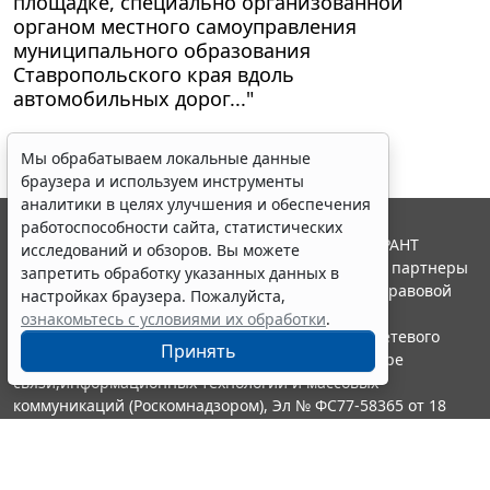
площадке, специально организованной
органом местного самоуправления
муниципального образования
Ставропольского края вдоль
автомобильных дорог..."
Мы обрабатываем локальные данные
браузера и используем инструменты
аналитики в целях улучшения и обеспечения
работоспособности сайта, статистических
© ООО "НПП "ГАРАНТ-СЕРВИС", 2026. Система ГАРАНТ
исследований и обзоров. Вы можете
выпускается с 1990 года. Компания "Гарант" и ее партнеры
запретить обработку указанных данных в
являются участниками Российской ассоциации правовой
настройках браузера. Пожалуйста,
информации ГАРАНТ.
ознакомьтесь с условиями их обработки
.
Портал ГАРАНТ.РУ зарегистрирован в качестве сетевого
Принять
издания Федеральной службой по надзору в сфере
связи,информационных технологий и массовых
коммуникаций (Роскомнадзором), Эл № ФС77-58365 от 18
июня 2014 года.
16+