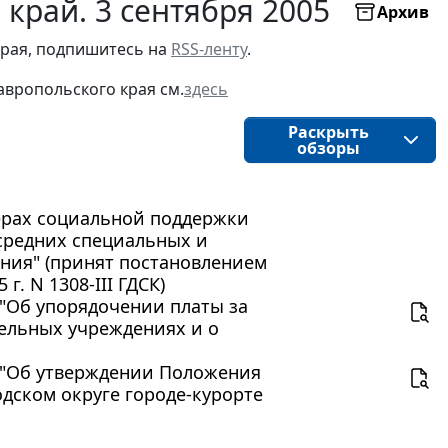
край. 3 сентября 2005
Архив
рая, подпишитесь на 
RSS-ленту
.
авропольского края
см.
здесь
Раскрыть
обзоры
 мерах социальной поддержки
средних специальных и
ния" (принят постановлением
. N 1308-III ГДСК)
7 "Об упорядочении платы за
ельных учреждениях и о
05 "Об утверждении Положения
дском округе городе-курорте