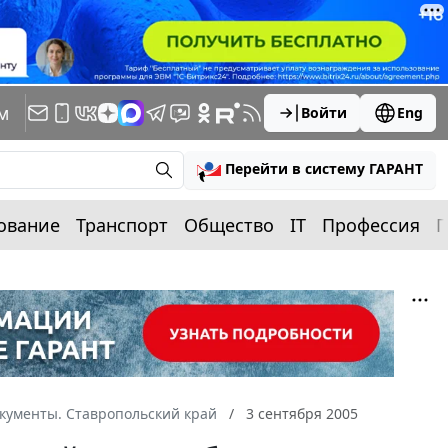
м
Войти
Eng
Перейти в систему ГАРАНТ
ование
Транспорт
Общество
IT
Профессия
П
кументы. Ставропольский край
3 сентября 2005