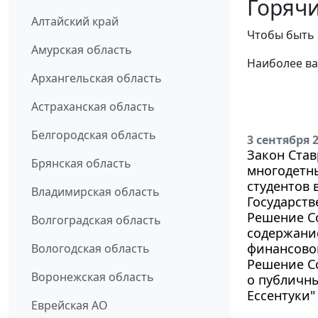
Горячи
Алтайский край
Чтобы быть 
Амурская область
Наиболее ва
Архангельская область
Астраханская область
Белгородская область
3 сентября 
Закон Став
Брянская область
многодетн
студентов
Владимирская область
Государств
Решение Со
Волгоградская область
содержани
финансово
Вологодская область
Решение Со
Воронежская область
о публичн
Ессентуки"
Еврейская АО