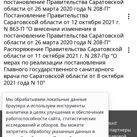
постановление Правительства Саратовской
области от 26 марта 2020 года N 208-П"
Постановление Правительства
Саратовской области от 12 октября 2021 г.
N 863-П "О внесении изменения в
постановление Правительства Саратовской
области от 26 марта 2020 года N 208-П"
Распоряжение Правительства Саратовской
области от 11 октября 2021 г. N 287-Пр "О
мерах по реализации постановления
Главного государственного санитарного
врача по Саратовской области от 8 октября
2021 года N 10"
Мы обрабатываем локальные данные
браузера и используем инструменты
аналитики в целях улучшения и обеспечения
работоспособности сайта, статистических
© ООО "НПП "ГАРАНТ-СЕРВИС", 2026. Система ГАРАНТ
исследований и обзоров. Вы можете
выпускается с 1990 года. Компания "Гарант" и ее партнеры
запретить обработку указанных данных в
являются участниками Российской ассоциации правовой