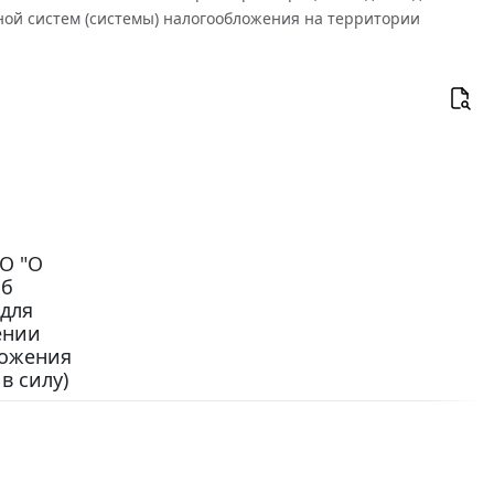
ой систем (системы) налогообложения на территории
СО "О
Об
 для
ении
ложения
в силу)