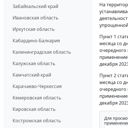
На территори
Забайкальский край
устанавлива
Ивановская область
деятельност
упрощенной 
Иркутская область
Пункт 1 ста
Кабардино-Балкария
месяца со д
очередного 
Калининградская область
применением
Калужская область
декабря 2023
Камчатский край
Пункт 2 ста
месяца со д
Карачаево-Черкессия
очередного 
применением
Кемеровская область
декабря 2023
Кировская область
Для просмо
Костромская область
применения