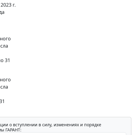
2023 г.
да
дного
исла
о 31
дного
исла
31
ции о вступлении в силу, изменениях и порядке
мы ГАРАНТ: