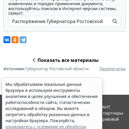
изменениях и порядке применения документа,
воспользуйтесь поиском в Интернет-версии системы
ГАРАНТ:
Показать все материалы
Источник:
Губернатор Ростовской области
Перепечатка
Мы обрабатываем локальные данные
браузера и используем инструменты
аналитики в целях улучшения и обеспечения
работоспособности сайта, статистических
© ООО "НПП "ГАРАНТ-СЕРВИС", 2026. Система ГАРАНТ
исследований и обзоров. Вы можете
выпускается с 1990 года. Компания "Гарант" и ее партнеры
запретить обработку указанных данных в
являются участниками Российской ассоциации правовой
настройках браузера. Пожалуйста,
информации ГАРАНТ.
ознакомьтесь с условиями их обработки
.