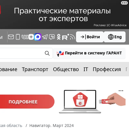
м
Войти
Eng
Перейти в систему ГАРАНТ
ование
Транспорт
Общество
IT
Профессия
П
ая область
Навигатор. Март 2024