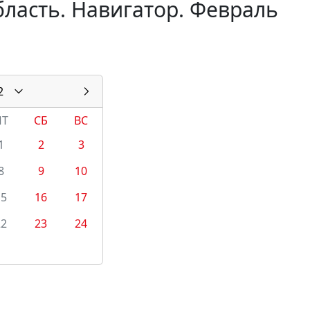
ласть. Навигатор. Февраль
2
ПТ
СБ
ВС
1
2
3
8
9
10
15
16
17
22
23
24