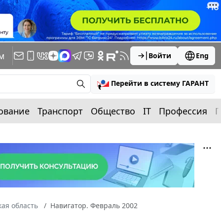
м
Войти
Eng
Перейти в систему ГАРАНТ
ование
Транспорт
Общество
IT
Профессия
П
ая область
Навигатор. Февраль 2002