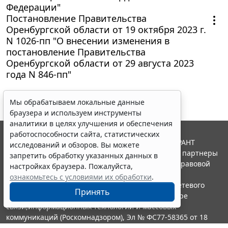
Федерации"
Постановление Правительства
Оренбургской области от 19 октября 2023 г.
N 1026-пп "О внесении изменения в
постановление Правительства
Оренбургской области от 29 августа 2023
года N 846-пп"
Мы обрабатываем локальные данные
браузера и используем инструменты
аналитики в целях улучшения и обеспечения
работоспособности сайта, статистических
© ООО "НПП "ГАРАНТ-СЕРВИС", 2026. Система ГАРАНТ
исследований и обзоров. Вы можете
выпускается с 1990 года. Компания "Гарант" и ее партнеры
запретить обработку указанных данных в
являются участниками Российской ассоциации правовой
настройках браузера. Пожалуйста,
информации ГАРАНТ.
ознакомьтесь с условиями их обработки
.
Портал ГАРАНТ.РУ зарегистрирован в качестве сетевого
Принять
издания Федеральной службой по надзору в сфере
связи,информационных технологий и массовых
коммуникаций (Роскомнадзором), Эл № ФС77-58365 от 18
июня 2014 года.