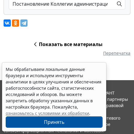
Показать все материалы
Перепечатка
Мы обрабатываем локальные данные
браузера и используем инструменты
аналитики в целях улучшения и обеспечения
работоспособности сайта, статистических
© ООО "НПП "ГАРАНТ-СЕРВИС", 2026. Система ГАРАНТ
исследований и обзоров. Вы можете
выпускается с 1990 года. Компания "Гарант" и ее партнеры
запретить обработку указанных данных в
являются участниками Российской ассоциации правовой
настройках браузера. Пожалуйста,
информации ГАРАНТ.
ознакомьтесь с условиями их обработки
.
Портал ГАРАНТ.РУ зарегистрирован в качестве сетевого
Принять
издания Федеральной службой по надзору в сфере
связи,информационных технологий и массовых