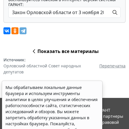
ГАРАНТ:
Показать все материалы
Источник:
Орловский областной Совет народных
Перепечатка
депутатов
Мы обрабатываем локальные данные
браузера и используем инструменты
аналитики в целях улучшения и обеспечения
работоспособности сайта, статистических
© ООО "НПП "ГАРАНТ-СЕРВИС", 2026. Система ГАРАНТ
исследований и обзоров. Вы можете
выпускается с 1990 года. Компания "Гарант" и ее партнеры
запретить обработку указанных данных в
являются участниками Российской ассоциации правовой
настройках браузера. Пожалуйста,
информации ГАРАНТ.