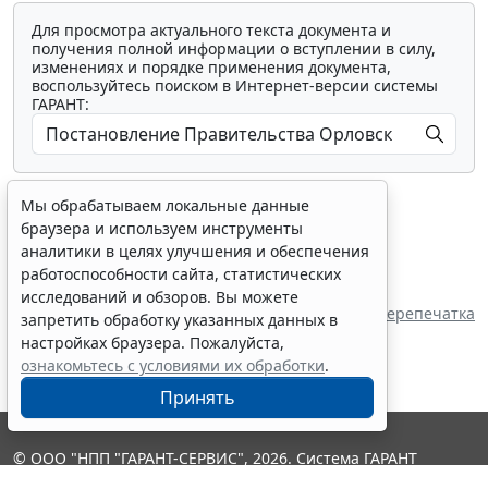
Для просмотра актуального текста документа и
получения полной информации о вступлении в силу,
изменениях и порядке применения документа,
воспользуйтесь поиском в Интернет-версии системы
ГАРАНТ:
Мы обрабатываем локальные данные
браузера и используем инструменты
аналитики в целях улучшения и обеспечения
работоспособности сайта, статистических
Показать все материалы
исследований и обзоров. Вы можете
Источник:
Правительство Орловской области
Перепечатка
запретить обработку указанных данных в
настройках браузера. Пожалуйста,
ознакомьтесь с условиями их обработки
.
Принять
© ООО "НПП "ГАРАНТ-СЕРВИС", 2026. Система ГАРАНТ
выпускается с 1990 года. Компания "Гарант" и ее партнеры