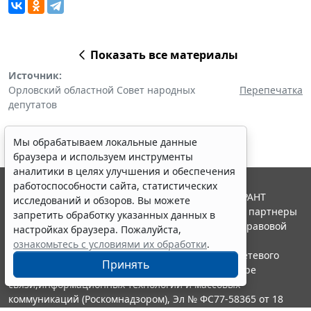
Показать все материалы
Источник:
Орловский областной Совет народных
Перепечатка
депутатов
Мы обрабатываем локальные данные
браузера и используем инструменты
аналитики в целях улучшения и обеспечения
работоспособности сайта, статистических
© ООО "НПП "ГАРАНТ-СЕРВИС", 2026. Система ГАРАНТ
исследований и обзоров. Вы можете
выпускается с 1990 года. Компания "Гарант" и ее партнеры
запретить обработку указанных данных в
являются участниками Российской ассоциации правовой
настройках браузера. Пожалуйста,
информации ГАРАНТ.
ознакомьтесь с условиями их обработки
.
Портал ГАРАНТ.РУ зарегистрирован в качестве сетевого
Принять
издания Федеральной службой по надзору в сфере
связи,информационных технологий и массовых
коммуникаций (Роскомнадзором), Эл № ФС77-58365 от 18