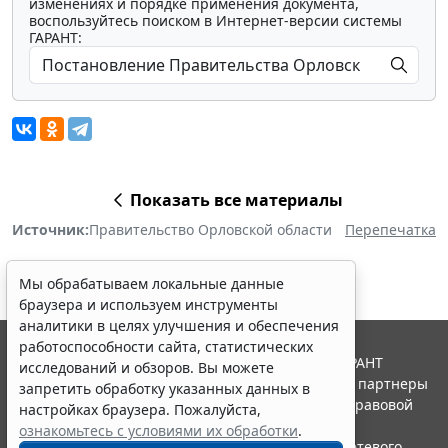
изменениях и порядке применения документа,
воспользуйтесь поиском в Интернет-версии системы
ГАРАНТ:
Показать все материалы
Источник:
Правительство Орловской области
Перепечатка
Мы обрабатываем локальные данные
браузера и используем инструменты
аналитики в целях улучшения и обеспечения
работоспособности сайта, статистических
© ООО "НПП "ГАРАНТ-СЕРВИС", 2026. Система ГАРАНТ
исследований и обзоров. Вы можете
выпускается с 1990 года. Компания "Гарант" и ее партнеры
запретить обработку указанных данных в
являются участниками Российской ассоциации правовой
настройках браузера. Пожалуйста,
информации ГАРАНТ.
ознакомьтесь с условиями их обработки
.
Портал ГАРАНТ.РУ зарегистрирован в качестве сетевого